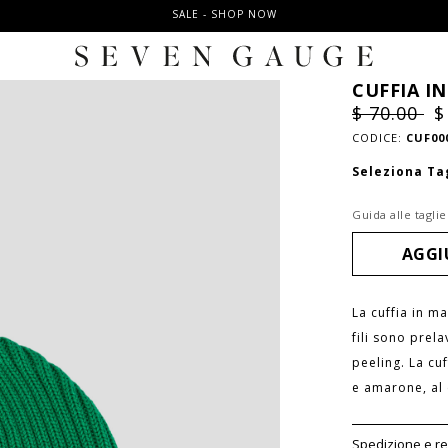
SALE - SHOP NOW
CUFFIA I
$ 70.00
$
CODICE:
CUF00
Seleziona Ta
Guida alle taglie
La cuffia in ma
fili sono prela
peeling. La cuf
e amarone, al 
Spedizione e r