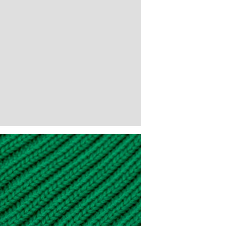
WISHLIST
per salvare questo articolo nella tua wishlist personale, effettua il
logi
oppure
registrati
al sito
QUESTO ARTICOLO HA TUTTE LE TAGLIE DISPONIBILI!