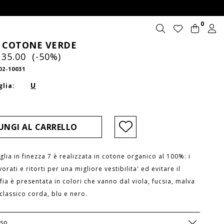
0
N COTONE VERDE
 35.00 (-50%)
02-10031
U
glia:
glia in finezza 7 è realizzata in cotone organico al 100%: i
vorati e ritorti per una migliore vestibilita' ed evitare il
fia è presentata in colori che vanno dal viola, fucsia, malva
classico corda, blu e nero.
eso