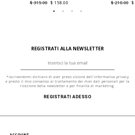
$ 315.00
$ 158.00
$ 210.00
$
REGISTRATI ALLA NEWSLETTER
*iscrivendomi dichiaro di aver preso visione dell'
informativa privacy
e presto il mio consenso al trattamento dei miei dati personali per la
ricezione della newsletter e per finalità di marketing.
REGISTRATI ADESSO
ACCOUNT