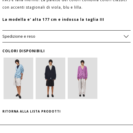
con accenti stagionali di viola, blu e lilla.
La modella e' alta 177 cm e indossa la taglia III
Spedizione e reso
COLORI DISPONIBILI
AVVISAMI SE DOVESSE TORNARE
DISPONIBILE
SIZE GUIDE
WISHLIST
LUNGHEZZA
MANICA
PETTO
TAGLIA
USA
DAVANTI
per salvare questo articolo nella tua wishlist
(CM)
(CM)
(CM)
personale, effettua il
login
oppure
registrati
RITORNA ALLA LISTA PRODOTTI
al sito
I
S
64
82
42
II
M
65.5
83.5
43