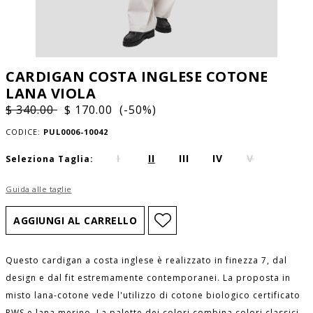
CARDIGAN COSTA INGLESE COTONE
LANA VIOLA
$ 340.00
$ 170.00 (-50%)
CODICE:
PUL0006-10042
I
II
III
IV
V
Seleziona Taglia:
Guida alle taglie
Questo cardigan a costa inglese è realizzato in finezza 7, dal
design e dal fit estremamente contemporanei. La proposta in
misto lana-cotone vede l'utilizzo di cotone biologico certificato
RWS e lana merino. La palette dei colori combina colori classici