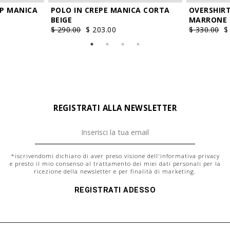
IP MANICA
POLO IN CREPE MANICA CORTA
OVERSHIRT
BEIGE
MARRONE
$ 290.00
$ 203.00
$ 330.00
$
REGISTRATI ALLA NEWSLETTER
*iscrivendomi dichiaro di aver preso visione dell'
informativa privacy
e presto il mio consenso al trattamento dei miei dati personali per la
ricezione della newsletter e per finalità di marketing.
REGISTRATI ADESSO