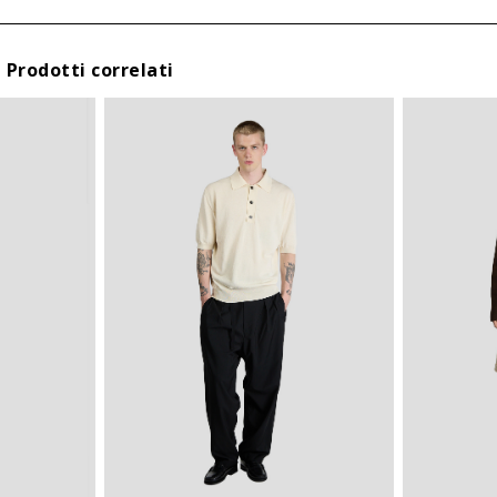
III
L
IV
XL
Prodotti correlati
* Inviando questo form, dichiaro di aver preso visione della
V
XXL
nostra informativa sulla
privacy
e di prestare il consenso al
trattamento dei miei dati personali.
VI
3XL