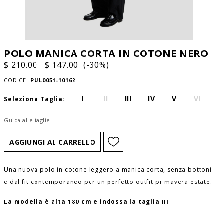
POLO MANICA CORTA IN COTONE NERO
$ 210.00
$ 147.00 (-30%)
CODICE:
PUL0051-10162
I
II
III
IV
V
VI
Seleziona Taglia:
Guida alle taglie
Una nuova polo in cotone leggero a manica corta, senza bottoni
e dal fit contemporaneo per un perfetto outfit primavera estate.
La modella è alta 180 cm e indossa la taglia III