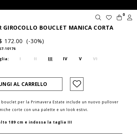
0
 GIROCOLLO BOUCLET MANICA CORTA
$ 172.00 (-30%)
67-10176
I
II
III
IV
V
VI
glia:
 bouclet per la Primavera Estate include un nuovo pullover
niche corte con una palette e un look estivi.
alto 189 cm e indossa la taglia III