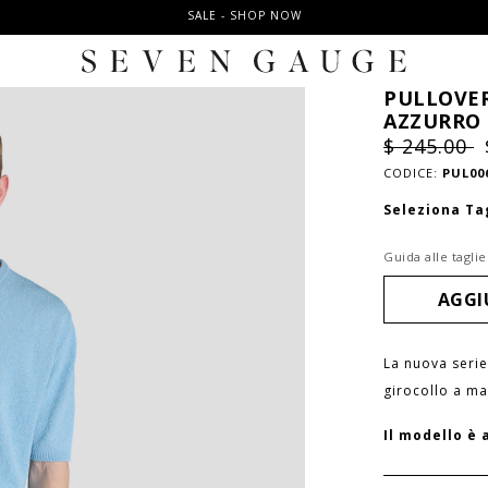
SALE - SHOP NOW
PULLOVER
AZZURRO
$ 245.00
CODICE:
PUL00
Seleziona Ta
Guida alle taglie
La nuova serie
girocollo a ma
Il modello è 