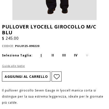
PULLOVER LYOCELL GIROCOLLO M/C
BLU
$ 245.00
CODICE:
PUL0125-890220
I
II
III
IV
V
Seleziona Taglia:
Guida alle taglie
Il pullover girocollo Seven Gauge in lyocell manica corta si
distingue per la sua estrema leggerezza, ideale per le giornate
più calde.