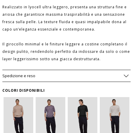
Realizzato in lyocell ultra leggero, presenta una struttura fine e
ariosa che garantisce massima traspirabilità e una sensazione
fresca sulla pelle. La texture fluida e quasi impalpabile dona al
capo un’eleganza essenziale e contemporanea.
Il girocollo minimal e le finiture leggere a costine completano il
design pulito, rendendolo perfetto da indossare da solo o come
layer leggerissimo sotto una giacca destrutturata.
Spedizione e reso
COLORI DISPONIBILI
AVVISAMI SE DOVESSE TORNARE
DISPONIBILE
WISHLIST
SIZE GUIDE
TAGLIA
USA
per salvare questo articolo nella tua wishlist
personale, effettua il
login
oppure
registrati
I
S