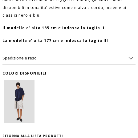
disponibili in tonalita' estive come malva e corda, insieme ai
classici nero e blu.
Il modello e' alto 185 cm e indossa la taglia III
La modella e' alta 177 cm e indossa la taglia III
Spedizione e reso
COLORI DISPONIBILI
AVVISAMI SE DOVESSE TORNARE
DISPONIBILE
SIZE GUIDE
WISHLIST
GAMBA
VITA
TAGLIA
USA
ESTERNA
per salvare questo articolo nella tua wishlist
(CM)
(CM)
personale, effettua il
login
oppure
registrati
al sito
I
S
51,5
41
RITORNA ALLA LISTA PRODOTTI