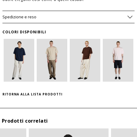
Spedizione e reso
COLORI DISPONIBILI
AVVISAMI SE DOVESSE TORNARE
DISPONIBILE
WISHLIST
SIZE GUIDE
RITORNA ALLA LISTA PRODOTTI
TAGLIA
USA
per salvare questo articolo nella tua wishlist
personale, effettua il
login
oppure
registrati
I
S
al sito
II
M
Prodotti correlati
III
L
IV
XL