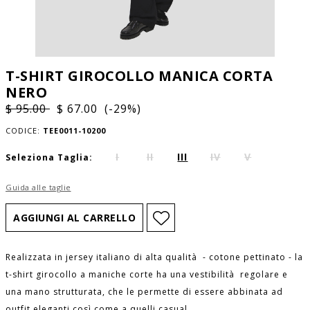
T-SHIRT GIROCOLLO MANICA CORTA
NERO
$ 95.00
$ 67.00 (-29%)
CODICE:
TEE0011-10200
I
II
III
IV
V
Seleziona Taglia:
Guida alle taglie
Realizzata in jersey italiano di alta qualità - cotone pettinato - la
t-shirt girocollo a maniche corte ha una vestibilità regolare e
una mano strutturata, che le permette di essere abbinata ad
outfit eleganti così come a quelli casual.