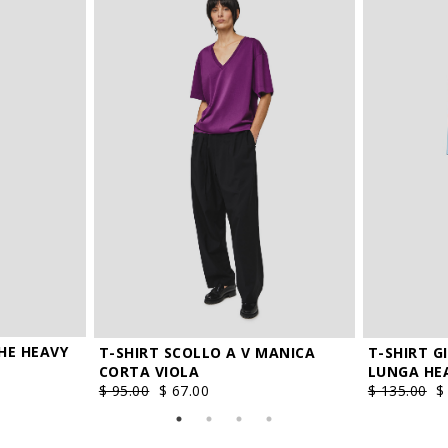
* Inviando questo form, dichiaro di aver preso visione della
nostra informativa sulla
privacy
e di prestare il consenso al
V
XXL
trattamento dei miei dati personali.
HE HEAVY
T-SHIRT SCOLLO A V MANICA
T-SHIRT 
CORTA VIOLA
LUNGA HE
$ 95.00
$ 67.00
$ 135.00
$