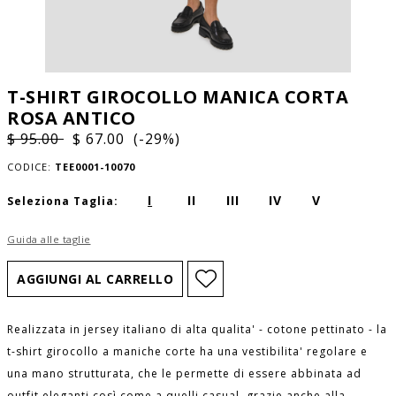
T-SHIRT GIROCOLLO MANICA CORTA
ROSA ANTICO
$ 95.00
$ 67.00 (-29%)
CODICE:
TEE0001-10070
I
II
III
IV
V
Seleziona Taglia:
Guida alle taglie
Realizzata in jersey italiano di alta qualita' - cotone pettinato - la
t-shirt girocollo a maniche corte ha una vestibilita' regolare e
una mano strutturata, che le permette di essere abbinata ad
outfit eleganti così come a quelli casual, grazie anche alla