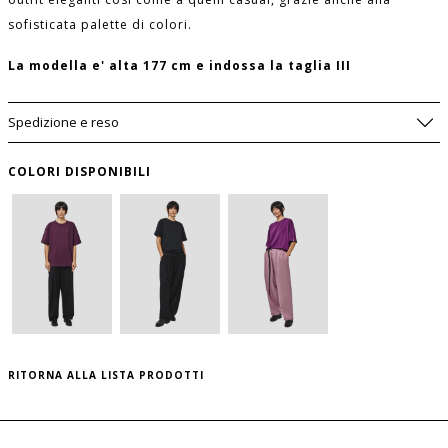
sofisticata palette di colori.
La modella e' alta 177 cm e indossa la taglia III
Spedizione e reso
COLORI DISPONIBILI
SIZE GUIDE
WISHLIST
LUNGHEZZA
PETTO
TAGLIA
USA
DAVANTI
per salvare questo articolo nella tua wishlist
(CM)
(CM)
personale, effettua il
login
oppure
registrati
RITORNA ALLA LISTA PRODOTTI
al sito
QUESTO ARTICOLO HA TUTTE LE TAGLIE
I
S
68
52
DISPONIBILI!
II
M
69,5
53