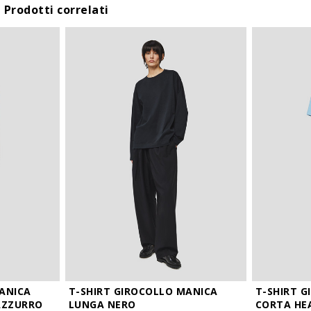
Prodotti correlati
III
L
71
54
IV
XL
72,5
55
V
XXL
74
56
MANICA
T-SHIRT GIROCOLLO MANICA
T-SHIRT 
AZZURRO
LUNGA NERO
CORTA HE