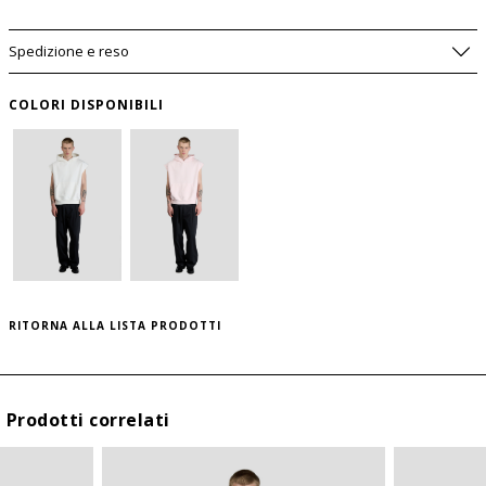
Spedizione e reso
COLORI DISPONIBILI
AVVISAMI SE DOVESSE TORNARE
DISPONIBILE
WISHLIST
SIZE GUIDE
RITORNA ALLA LISTA PRODOTTI
TAGLIA
USA
per salvare questo articolo nella tua wishlist
personale, effettua il
login
oppure
registrati
I
S
al sito
II
M
Prodotti correlati
III
L
IV
XL