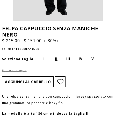
FELPA CAPPUCCIO SENZA MANICHE
NERO
$ 215.00
$ 151.00 (-30%)
CODICE:
FEL0007-10200
I
II
III
IV
V
Seleziona Taglia:
Guida alle taglie
Una felpa senza maniche con cappuccio in jersey spazzolato con
una grammatura pesante e boxy fit.
La modella è alta 180 cm e indossa la taglia III