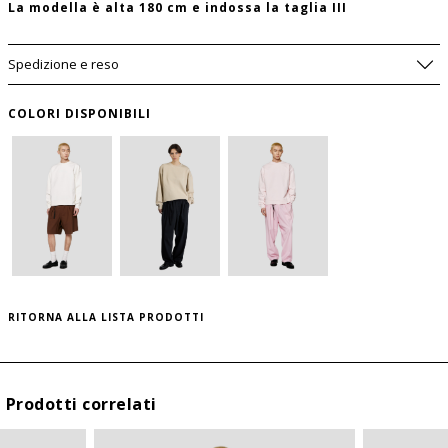
La modella è alta 180 cm e indossa la taglia III
Spedizione e reso
COLORI DISPONIBILI
AVVISAMI SE DOVESSE TORNARE
DISPONIBILE
WISHLIST
SIZE GUIDE
TAGLIA
USA
RITORNA ALLA LISTA PRODOTTI
per salvare questo articolo nella tua wishlist
personale, effettua il
login
oppure
registrati
I
S
al sito
II
M
Prodotti correlati
III
L