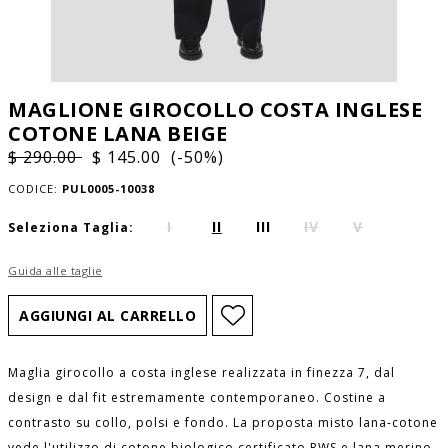
MAGLIONE GIROCOLLO COSTA INGLESE
COTONE LANA BEIGE
$ 290.00
$ 145.00 (-50%)
CODICE:
PUL0005-10038
I
II
III
IV
V
Seleziona Taglia:
Guida alle taglie
Maglia girocollo a costa inglese realizzata in finezza 7, dal
design e dal fit estremamente contemporaneo. Costine a
contrasto su collo, polsi e fondo. La proposta misto lana-cotone
vede l'utilizzo di cotone biologico certificato RWS e lana merino.