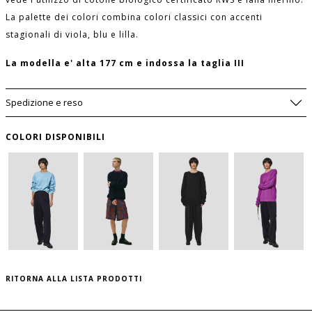
La palette dei colori combina colori classici con accenti
stagionali di viola, blu e lilla.
La modella e' alta 177 cm e indossa la taglia III
Spedizione e reso
COLORI DISPONIBILI
AVVISAMI SE DOVESSE TORNARE
DISPONIBILE
SIZE GUIDE
WISHLIST
LUNGHEZZA
MANICA
PETTO
TAGLIA
USA
DAVANTI
per salvare questo articolo nella tua wishlist
(CM)
(CM)
(CM)
personale, effettua il
login
oppure
registrati
al sito
RITORNA ALLA LISTA PRODOTTI
I
S
64
80
41
II
M
65.5
81.5
42