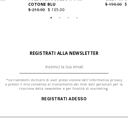
COTONE BLU
$ 190.00
$
$ 210.00
$ 105.00
REGISTRATI ALLA NEWSLETTER
*iscrivendomi dichiaro di aver preso visione dell'
informativa privacy
e presto il mio consenso al trattamento dei miei dati personali per la
ricezione della newsletter e per finalità di marketing.
REGISTRATI ADESSO