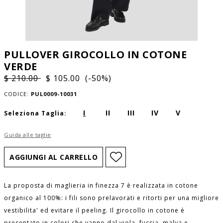
PULLOVER GIROCOLLO IN COTONE
VERDE
$ 210.00
$ 105.00 (-50%)
CODICE:
PUL0009-10031
I
II
III
IV
V
Seleziona Taglia:
Guida alle taglie
La proposta di maglieria in finezza 7 è realizzata in cotone
organico al 100%: i fili sono prelavorati e ritorti per una migliore
vestibilita' ed evitare il peeling. Il girocollo in cotone è
presentato in colori che vanno dal viola, fucsia, malva e