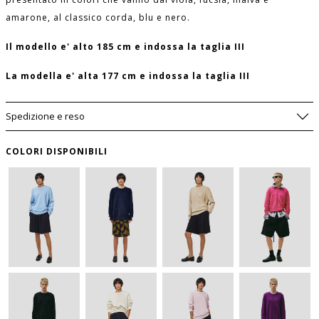
amarone, al classico corda, blu e nero.
Il modello e' alto 185 cm e indossa la taglia III
La modella e' alta 177 cm e indossa la taglia III
Spedizione e reso
COLORI DISPONIBILI
SIZE GUIDE
WISHLIST
LUNGHEZZA
MANICA
PETTO
TAGLIA
USA
DAVANTI
per salvare questo articolo nella tua wishlist
(CM)
(CM)