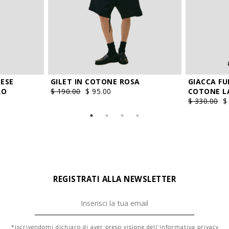
ESE
GILET IN COTONE ROSA
GIACCA FU
RO
$ 190.00
$ 95.00
COTONE L
$ 330.00
$
REGISTRATI ALLA NEWSLETTER
*iscrivendomi dichiaro di aver preso visione dell'
informativa privacy