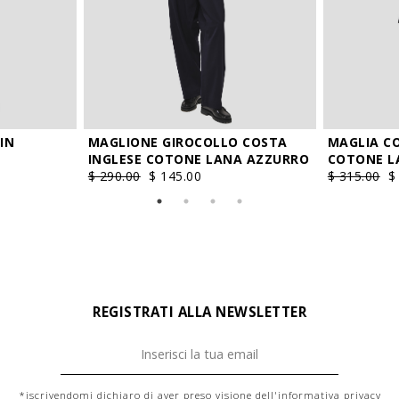
IN
MAGLIONE GIROCOLLO COSTA
MAGLIA CO
INGLESE COTONE LANA AZZURRO
COTONE L
$ 290.00
$ 145.00
$ 315.00
$
REGISTRATI ALLA NEWSLETTER
*iscrivendomi dichiaro di aver preso visione dell'
informativa privacy