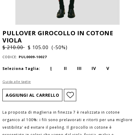
PULLOVER GIROCOLLO IN COTONE
VIOLA
$ 210.00
$ 105.00 (-50%)
CODICE:
PUL0009-10027
I
II
III
IV
V
Seleziona Taglia:
Guida alle taglie
La proposta di maglieria in finezza 7 è realizzata in cotone
organico al 100%: i fili sono prelavorati e ritorti per una migliore
vestibilita' ed evitare il peeling. Il girocollo in cotone è
presentato in colori che vanno dal viola, fucsia, malva e